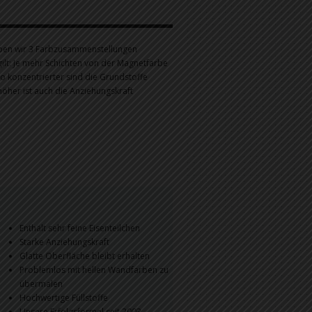
ben wir 3 Farbzusammenstellungen
gilt: Je mehr Schichten von der Magnetfarbe
o konzentrierter sind die Grundstoffe
öher ist auch die Anziehungskraft
Enthält sehr feine Eisenteilchen
Starke Anziehungskraft
Glatte Oberfläche bleibt erhalten
Problemlos mit hellen Wandfarben zu
übermalen
Hochwertige Füllstoffe
Unsere Erfolgsformel seit 2003