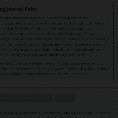
g(netite) Paint
se Zusammenstellung wird in einem hervorragenden Preis-
stungsverhältnis angeboten und eignet sich folglich auch für den Verkauf in
märkten. Die Farbe enthält andere Füllstoffe sowie Magnetit, eine
stanz, die Eisen ersetzt. Diese Substanz macht die Magnetfarbe
kelgrau. Wird eine helle Wand gewünscht, so ist eventuell eine zusätzliche
bschicht notwendig, um den gewünschten Farbton am Ende zu erreichen.
se Farbe liefern wir an verschiedene Kunden im In- und Ausland, wo sie
er der jeweiligen eigenen Handelsmarke angeboten wird.
en Sie Vorschläge oder Ideen hinsichtlich einer Zusammenarbeit oder für
 Vertrieb? Oder möchten Sie wissen, was wir Ihnen noch zu bieten haben?
r eine
Kontaktaufnahme
Ihrerseits würden wir uns freuen!
Allgemeine Geschäftsbedingungen
Downloads
erkaufen Sie Qualitätsfarben, Whiteboard-Stifte oder Magnete und möchten