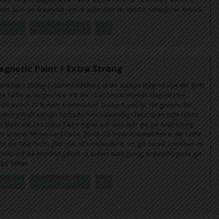
dert auch die Kreativität und ist außerdem ein wirklich erfreulicher Anblick.
spiration
Gebrauchsanleitung
FAQ
gnetic Paint / Extra Strong
ere Extra Strong-Zusammenstellung ist die stärkste Magnetfarbe der Welt!
se Farbe ist vergleichbar mit der oben beschriebenen Magnetfarbe,
hält jedoch 20 % mehr Eisenteilchen. Dadurch sind für die gewünschte
iehungskraft weniger Farbschichten notwendig. Das erspart nicht zuletzt
 Maler viel Zeit. Diese Farbe eignet sich auch sehr gut zur Anwendung
er unserer Whiteboard-Farbe. Durch die feinen Eisenteilchen in der Farbe
ibt die Oberfläche glatt (das ist entscheidend, um gut darauf schreiben zu
nen) und die Anziehungskraft ist zudem stark genug, sodass Magnete gut
auf haften.
spiration
Gebrauchsanleitung
FAQ