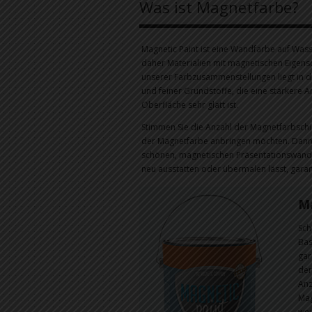
Was ist Magnetfarbe?
Magnetic Paint ist eine Wandfarbe auf Wass
daher Materialien mit magnetischen Eigens
unserer Farbzusammenstellungen liegt in 
und feiner Grundstoffe, die eine stärkere
Oberfläche sehr glatt ist.
Stimmen Sie die Anzahl der Magnetfarbschic
der Magnetfarbe anbringen möchten. Dann i
schönen, magnetischen Präsentationswand,
neu ausstatten oder übermalen lässt, garant
Ma
Sch
Bas
gar
der
Anz
Mag
wer