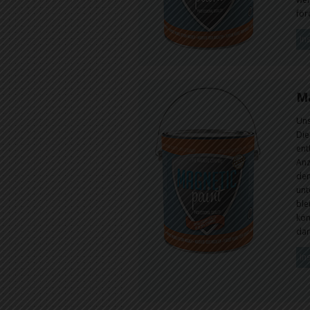
för
In
Ma
Uns
Die
ent
Anz
dem
unt
ble
kön
dar
In