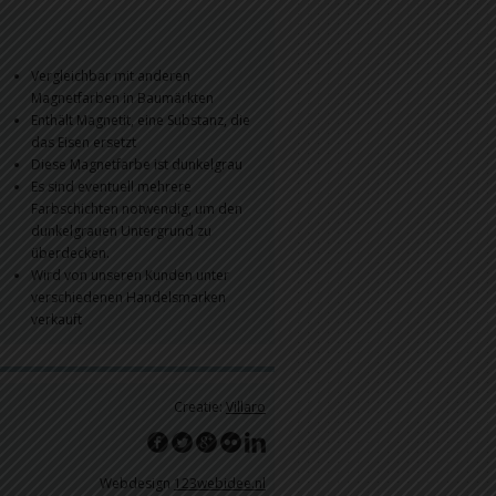
Vergleichbar mit anderen
Magnetfarben in Baumärkten
Enthält Magnetit, eine Substanz, die
das Eisen ersetzt
Diese Magnetfarbe ist dunkelgrau
Es sind eventuell mehrere
Farbschichten notwendig, um den
dunkelgrauen Untergrund zu
überdecken.
Wird von unseren Kunden unter
verschiedenen Handelsmarken
verkauft
Creatie:
Villaro
Webdesign
123webidee.nl