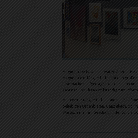
Magnetfarbe ist die innovative Alternativ
Magnettafeln. Magnetfarbe hat den großen V
Oberflächen aufgetragen werden kann und
Kantinen und Fluren vollständig zum Infor
Mit unserer Magnetfarbe können Sie auf an
beliebigen Ort anbieten. Ganz gleich, ob i
Wartezimmer, im Geschäft, in der Schule o