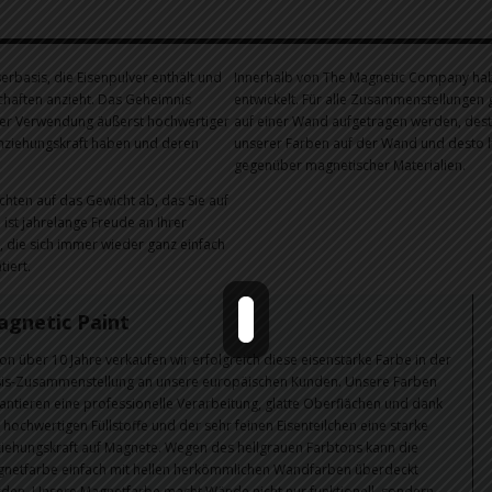
erbasis, die Eisenpulver enthält und
Innerhalb von The Magnetic Company ha
chaften anzieht. Das Geheimnis
entwickelt. Für alle Zusammenstellungen 
der Verwendung äußerst hochwertiger
auf einer Wand aufgetragen werden, dest
 Anziehungskraft haben und deren
unserer Farben auf der Wand und desto h
gegenüber magnetischer Materialien.
hten auf das Gewicht ab, das Sie auf
st jahrelange Freude an Ihrer
 die sich immer wieder ganz einfach
iert.
gnetic Paint
on über 10 Jahre verkaufen wir erfolgreich diese eisenstarke Farbe in der
is-Zusammenstellung an unsere europäischen Kunden. Unsere Farben
antieren eine professionelle Verarbeitung, glatte Oberflächen und dank
 hochwertigen Füllstoffe und der sehr feinen Eisenteilchen eine starke
iehungskraft auf Magnete. Wegen des hellgrauen Farbtons kann die
netfarbe einfach mit hellen herkömmlichen Wandfarben überdeckt
den. Unsere Magnetfarbe macht Wände nicht nur funktionell, sondern