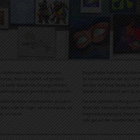
e zu herkömmlichen Pinnwänden und
Magnetfarbe kann einfach überm
orteil, dass sie einfach auf größere
im Handumdrehen auf den Stil de
 so kahle Wände von Sitzungszimmern,
werden. Auf diese Weise ist eine
mationsaustausch genutzt werden können.
sondern wird optisch auch zu ei
sehnliche Weise Informationen an jedem
Für eine optimale Haftung von 
m Büro oder im Lager, am Arbeitsplatz, im
Ihnen den Gebrauch von Neodym
der zu Hause.
magneettoepasingen]. Diese Mag
sehr gut auf den Eisenteilchen, 