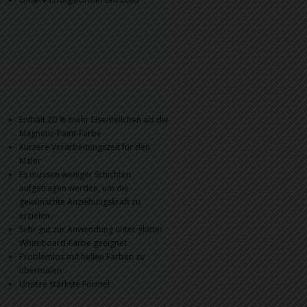
Enthält 20 % mehr Eisenteilchen als die
Magnetic-Paint-Farbe
Kürzere Verarbeitungszeit für den
Maler
Es müssen weniger Schichten
aufgetragen werden, um die
gewünschte Anziehungskraft zu
erzielen.
Sehr gut zur Anwendung unter glatter
Whiteboard-Farbe geeignet
Problemlos mit hellen Farben zu
übermalen
Unsere stärkste Formel