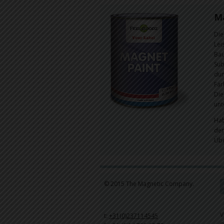
Ma
Die
Lei
Bau
Sub
dun
Far
Die
unt
Hab
den
Übe
© 2015 The Magnetic Company.
V
t:
+31(0)237114545