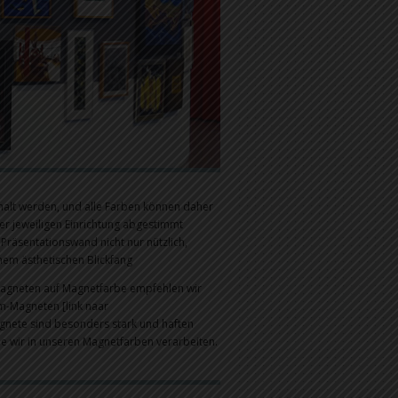
alt werden, und alle Farben können daher
r jeweiligen Einrichtung abgestimmt
 Präsentationswand nicht nur nützlich,
nem ästhetischen Blickfang
Magneten auf Magnetfarbe empfehlen wir
-Magneten [link naar
nete sind besonders stark und haften
die wir in unseren Magnetfarben verarbeiten.